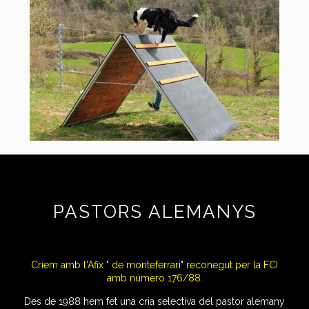
PASTORS ALEMANYS
Criem amb l'Afix " de monteferrari" reconegut per la FCI
amb número 176/88.
Des de 1988 hem fet una cria selectiva del pastor alemany