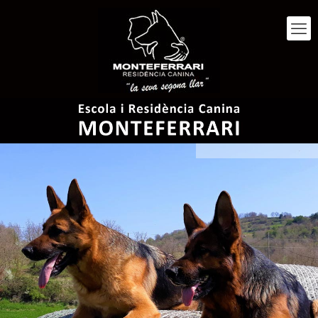
Cuidem el teu gos
quan ho necessitis.
Ell estarà encantat!