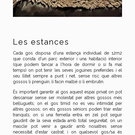
Les estances
Cada gos disposa d'una estança individual de 12m2
que consta d'un parc exterior i una habitació interior
(que podem tancar a l'hora de dormir o si fa mal
temps) on pot tenir les seves joguines preferides i el
seu llitet sempre a punt i net, sense risc que altres
gossos li prenguin, li facin malbé o li embrutin.
És important garantir al gos aquest espai privat on pot
descansar sense ser molestat per altres gossos més
belluguets; on el gos tímid no es veu intimidat per
altres gossos; on els gossos sèniors poden triar estar
tranquils; on si una femella entra en zel pot seguir
gaudint de la seva estada amb total seguretat; on un
mascle pot venir a gaudir amb nosaltres sense
necessitat d'estar castrat; i on qualsevol gos/sa és