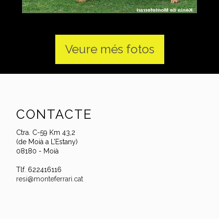
Veure més fotos
CONTACTE
Ctra. C-59 Km 43,2
(de Moià a L’Estany)
08180 - Moià
Tlf. 622416116
resi@monteferrari.cat