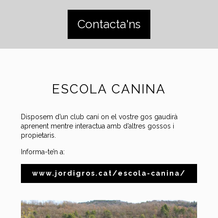
Contacta'ns
ESCOLA CANINA
Disposem d’un club caní on el vostre gos gaudirà
aprenent mentre interactua amb d’altres gossos i
propietaris.
Informa-te’n a:
www.jordigros.cat/escola-canina/