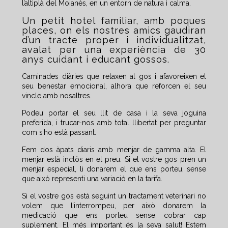
l’altiplà del Moianès, en un entorn de natura i calma.
Un petit hotel familiar, amb poques
places, on els nostres amics gaudiran
d’un tracte proper i individualitzat,
avalat per una experiència de 30
anys cuidant i educant gossos.
Caminades diàries que relaxen al gos i afavoreixen el
seu benestar emocional, alhora que reforcen el seu
vincle amb nosaltres.
Podeu portar el seu llit de casa i la seva joguina
preferida, i trucar-nos amb total llibertat per preguntar
com s’ho està passant.
Fem dos àpats diaris amb menjar de gamma alta. El
menjar està inclòs en el preu. Si el vostre gos pren un
menjar especial, li donarem el que ens porteu, sense
que això representi una variació en la tarifa.
Si el vostre gos està seguint un tractament veterinari no
volem que l’interrompeu, per això donarem la
medicació que ens porteu sense cobrar cap
suplement. El més important és la seva salut! Estem