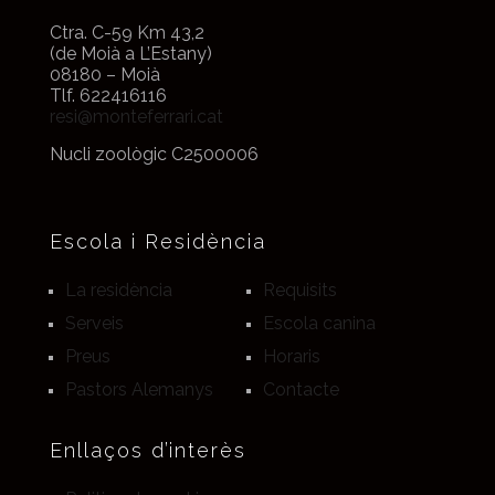
Ctra. C-59 Km 43,2
(de Moià a L’Estany)
08180 – Moià
Tlf. 622416116
resi@monteferrari.cat
Nucli zoològic C2500006
Escola i Residència
La residència
Requisits
Serveis
Escola canina
Preus
Horaris
Pastors Alemanys
Contacte
Enllaços d’interès